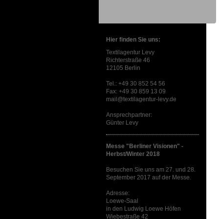
Hier finden Sie uns:
Textilagentur Levy
Richterstraße 46
12105 Berlin
Tel.: +49 30 852 54 56
Fax: +49 30 859 13 09
mail@textilagentur-levy.de
Ansprechpartner:
Günter Levy
Messe "Berliner Visionen" -
Herbst/Winter 2018
Besuchen Sie uns am 27. und 28.
September 2017 auf der Messe.
Adresse:
Loewe-Saal
in den Ludwig Loewe Höfen
Wiebestraße 42